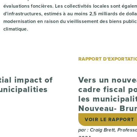
évaluations foncières. Les collectivités locales sont égale
d’infrastructures, estimés à au moins 2,5 milliards de dol
modernisation en raison du vieillissement des biens publ
climatique.
RAPPORT D’EXPORTATIO
ial impact of
Vers un nouv
nicipalities
cadre fiscal p
les municipali
Nouveau- Bru
VOIR LE RAPPORT
par : Craig Brett, Profess