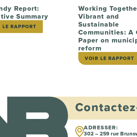
ndy Report:
Working Togethe
utive Summary
Vibrant and
Sustainable
R LE RAPPORT
Communities: A 
Paper on munici
reform
VOIR LE RAPPORT
Contactez
ADRESSER:
302 – 259 rue Bruns