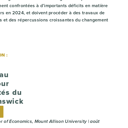
ment confrontées à d’importants déficits en matière
lars en 2024, et doivent procéder à des travaux de
ics et des répercussions croissantes du changement
N :
eau
our
tés du
nswick
or of Economics, Mount Allison University | août