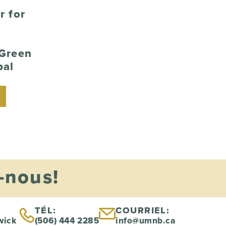
r for
Green
pal
-nous!
TÉL:
COURRIEL:
wick
(506) 444 2285
info@umnb.ca