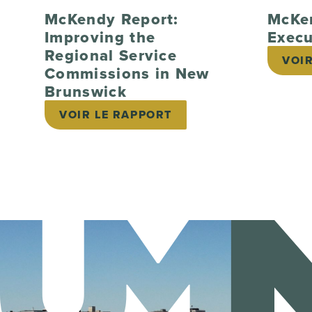
McKendy Report:
McKe
Improving the
Exec
Regional Service
VOI
Commissions in New
Brunswick
VOIR LE RAPPORT