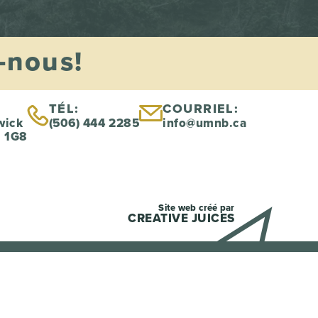
-nous!
TÉL:
COURRIEL:
wick
(506) 444 2285
info@umnb.ca
B 1G8
Site web créé par
CREATIVE JUICES