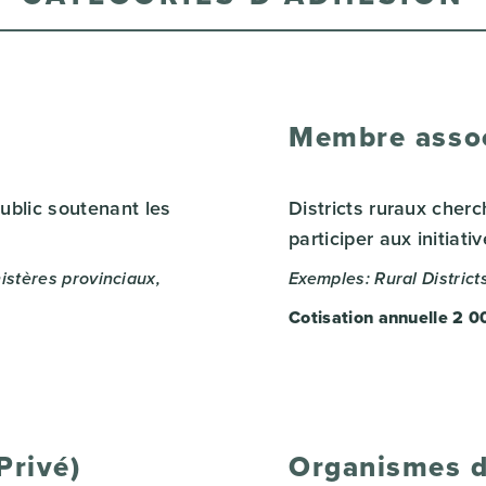
Membre associ
blic soutenant les
Districts ruraux cher
participer aux initiat
istères provinciaux,
Exemples: Rural District
Cotisation annuelle 2 0
Privé)
Organismes de