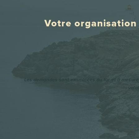
Votre organisation 
Les demandes sont examinées au fur et à mesure.
vala