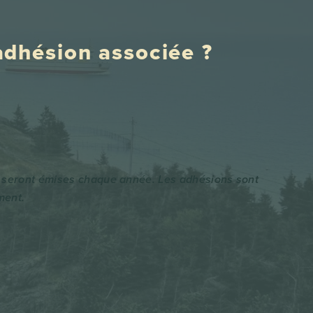
 adhésion associée ?
s seront émises chaque année. Les adhésions sont
ment.