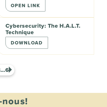
OPEN LINK
Cybersecurity: The H.A.L.T.
Technique
DOWNLOAD
3
…
6
-nous!