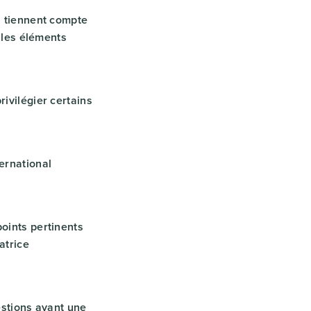
s tiennent compte
t les éléments
rivilégier certains
ernational
points pertinents
atrice
uestions ayant une