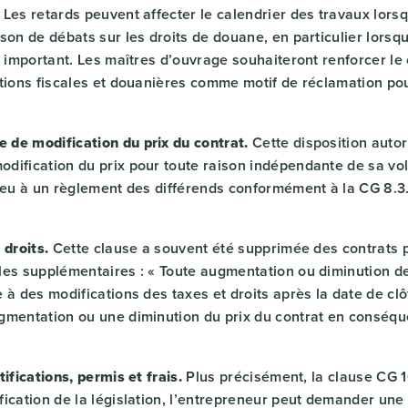
Les retards peuvent affecter le calendrier des travaux lorsq
son de débats sur les droits de douane, en particulier lorsqu
t important. Les maîtres d’ouvrage souhaiteront renforcer le 
tions fiscales et douanières comme motif de réclamation pou
de modification du prix du contrat.
Cette disposition autor
dification du prix pour toute raison indépendante de sa vol
lieu à un règlement des différends conformément à la CG 8.3
 droits.
Cette clause a souvent été supprimée des contrats p
les supplémentaires : « Toute augmentation ou diminution d
 à des modifications des taxes et droits après la date de clô
gmentation ou une diminution du prix du contrat en conséq
tifications, permis et frais.
Plus précisément, la clause CG 1
ication de la législation, l’entrepreneur peut demander une