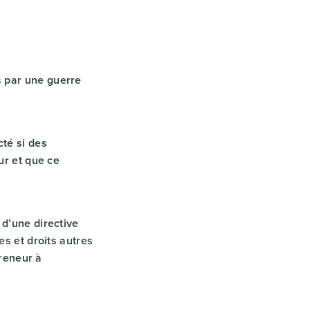
s par une guerre
cté si des
ur et que ce
 d’une directive
es et droits autres
preneur à