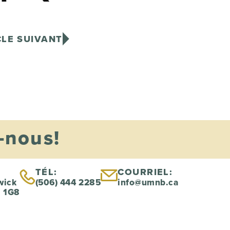
CLE SUIVANT
-nous!
TÉL:
COURRIEL:
wick
(506) 444 2285
info@umnb.ca
B 1G8