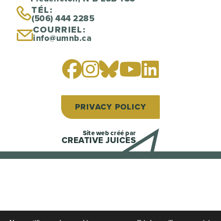
TÉL:
(506) 444 2285
COURRIEL:
info@umnb.ca
PRIVACY POLICY
Site web créé par
CREATIVE JUICES
Back to Top