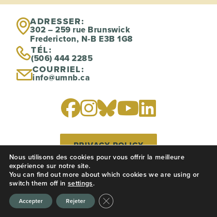
ADRESSER:
302 – 259 rue Brunswick
Fredericton, N-B E3B 1G8
TÉL:
(506) 444 2285
COURRIEL:
info@umnb.ca
PRIVACY POLICY
Nous utilisons des cookies pour vous offrir la meilleure
expérience sur notre site.
Site web créé par
You can find out more about which cookies we are using or
CREATIVE JUICES
switch them off in
settings
.
Fermer la bannière des cookies GD
Back to Top
Accepter
Rejeter