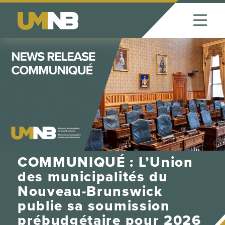
Skip to Content
COMMUNIQUÉ : L’Union
des municipalités du
Nouveau-Brunswick
publie sa soumission
prébudgétaire pour 2026