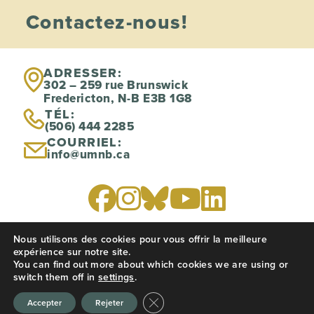
Contactez-nous!
ADRESSER:
302 – 259 rue Brunswick
Fredericton, N-B E3B 1G8
TÉL:
(506) 444 2285
COURRIEL:
info@umnb.ca
Nous utilisons des cookies pour vous offrir la meilleure
PRIVACY POLICY
expérience sur notre site.
You can find out more about which cookies we are using or
switch them off in
settings
.
Site web créé par
CREATIVE JUICES
Fermer la bannière des cookies GD
Accepter
Rejeter