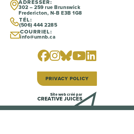
ADRESSER:
302 – 259 rue Brunswick
Fredericton, N-B E3B 1G8
TÉL:
(506) 444 2285
COURRIEL:
info@umnb.ca
PRIVACY POLICY
Site web créé par
CREATIVE JUICES
Back to Top